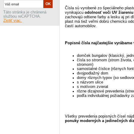
Čísla sú vyrobené zo špeciálneho
plast
Táto stránka je chránená
vynikajúcu
odolnosť voči UV žiareniu
službou reCAPTCHA.
zachovajú odtiene farby a lesku aj pri 
Zistiť viac.
plast má tiež veľmi dobrú chemickú odo
častí automobilov.
Popisné čísla najčastejšie vyrábame
domček bungalov (klasický, jedn
čísla so stromom (strom života,
stromom)
samostatné číslice (rôznych font
dvojpodlažný dom
domy rôznych typov (so sedlovou
s názvom ulice
s motívom zvierat
rôzne dizajnové prevedenia (stre
podľa individuálnej požiadavky 
Všetky prevedenia popisných čísel náj
ponuky moderných a jedinečných diz