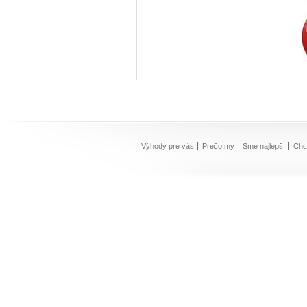
Výhody pre vás
Prečo my
Sme najlepší
Chc