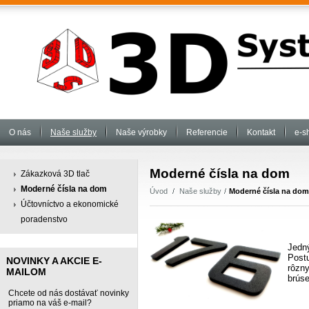
O nás
Naše služby
Naše výrobky
Referencie
Kontakt
e-s
Moderné čísla na dom
Zákazková 3D tlač
Moderné čísla na dom
Úvod
Naše služby
Moderné čísla na dom
Účtovníctvo a ekonomické
poradenstvo
Jedn
Post
NOVINKY A AKCIE E-
rôzn
MAILOM
brús
Chcete od nás dostávať novinky
priamo na váš e-mail?