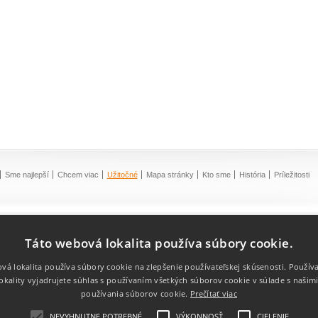
Sme najlepší
Chcem viac
Užitočné
Mapa stránky
Kto sme
História
Príležitosti
Táto webová lokalita používa súbory cookie.
vá lokalita používa súbory cookie na zlepšenie používateľskej skúsenosti. Použív
okality vyjadrujete súhlas s používaním všetkých súborov cookie v súlade s našim
používania súborov cookie.
Prečítať viac
NEVYHNUTNE POTREBNÉ
VÝKONNOSŤ
CIELENIE