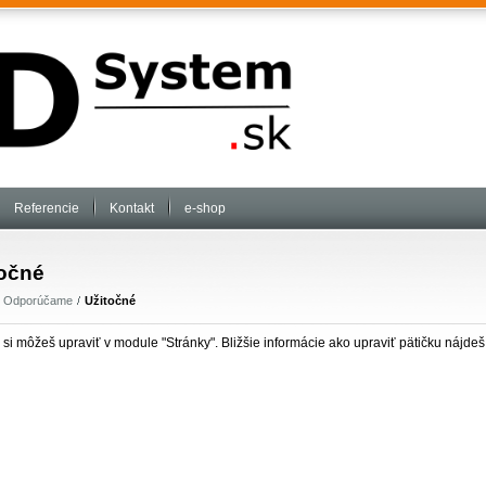
Referencie
Kontakt
e-shop
točné
Odporúčame
Užitočné
 si môžeš upraviť v module "Stránky". Bližšie informácie ako upraviť pätičku nájd