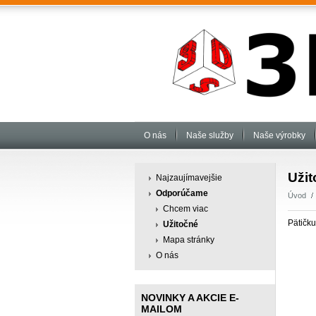
O nás
Naše služby
Naše výrobky
Uži
Najzaujímavejšie
Odporúčame
Úvod
Chcem viac
Pätičku
Užitočné
Mapa stránky
O nás
NOVINKY A AKCIE E-
MAILOM