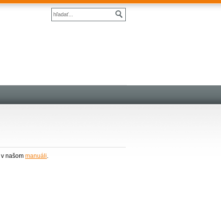
eš v našom
manuáli
.