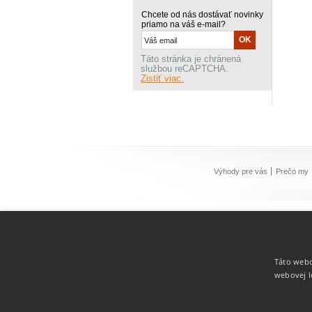
Chcete od nás dostávať novinky
priamo na váš e-mail?
Táto stránka je chránená
službou reCAPTCHA.
Zistiť viac.
Výhody pre vás
Prečo my
Táto webo
webovej l