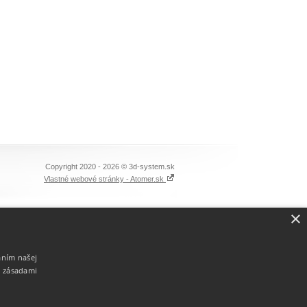
Copyright 2020 - 2026 © 3d-system.sk
Vlastné webové stránky - Atomer.sk
×
aním našej
i zásadami