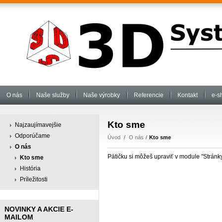
O nás
Naše služby
Naše výrobky
Referencie
Kontakt
e-s
Kto sme
Najzaujímavejšie
Odporúčame
Úvod
O nás
Kto sme
O nás
Pätičku si môžeš upraviť v module "Stránky
Kto sme
História
Príležitosti
NOVINKY A AKCIE E-
MAILOM