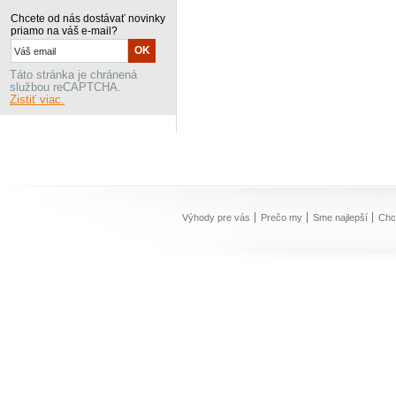
Chcete od nás dostávať novinky
priamo na váš e-mail?
Táto stránka je chránená
službou reCAPTCHA.
Zistiť viac.
Výhody pre vás
Prečo my
Sme najlepší
Chc