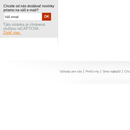
Chcete od nás dostávať novinky
priamo na váš e-mail?
Táto stránka je chránená
službou reCAPTCHA.
Zistiť viac.
Výhody pre vás
Prečo my
Sme najlepší
Chc