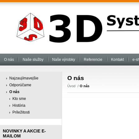
O nás
Naše služby
Naše výrobky
Referencie
Kontakt
e-s
O nás
Najzaujímavejšie
Odporúčame
Úvod
O nás
O nás
Kto sme
História
Príležitosti
NOVINKY A AKCIE E-
MAILOM